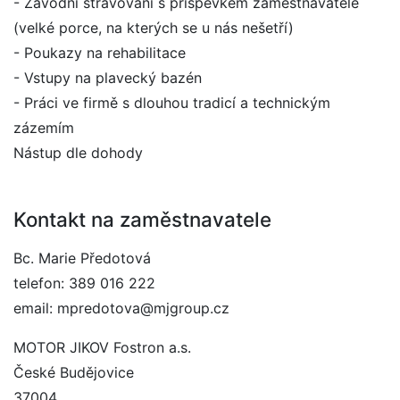
- Závodní stravování s příspěvkem zaměstnavatele
(velké porce, na kterých se u nás nešetří)
- Poukazy na rehabilitace
- Vstupy na plavecký bazén
- Práci ve firmě s dlouhou tradicí a technickým
zázemím
Nástup dle dohody
Kontakt na zaměstnavatele
Bc. Marie Předotová
telefon: 389 016 222
email: mpredotova@mjgroup.cz
MOTOR JIKOV Fostron a.s.
České Budějovice
37004