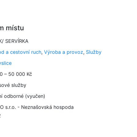
m místu
K/ SERVÍRKA
d a cestovní ruch
,
Výroba a provoz
,
Služby
slice
0 – 50 000 Kč
sové služby
ní odborné (vyučen)
 s.r.o. - Neznašovská hospoda
2