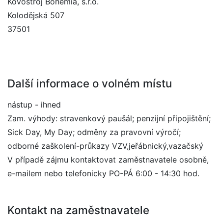
Kovostroj Bohemia, s.r.o.
Kolodějská 507
37501
Další informace o volném místu
nástup - ihned
Zam. výhody: stravenkový paušál; penzijní připojištění;
Sick Day, My Day; odměny za pravovní výročí;
odborné zaškolení-průkazy VZV,jeřábnický,vazačský
V případě zájmu kontaktovat zaměstnavatele osobně,
e-mailem nebo telefonicky PO-PÁ 6:00 - 14:30 hod.
Kontakt na zaměstnavatele