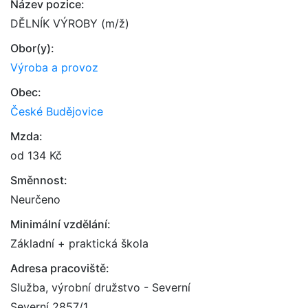
Název pozice:
DĚLNÍK VÝROBY (m/ž)
Obor(y):
Výroba a provoz
Obec:
České Budějovice
Mzda:
od 134 Kč
Směnnost:
Neurčeno
Minimální vzdělání:
Základní + praktická škola
Adresa pracoviště:
Služba, výrobní družstvo - Severní
Severní 2857/1