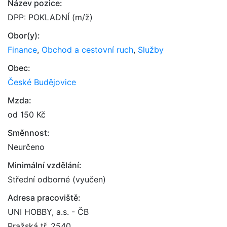
Název pozice:
DPP: POKLADNÍ (m/ž)
Obor(y):
Finance
,
Obchod a cestovní ruch
,
Služby
Obec:
České Budějovice
Mzda:
od 150 Kč
Směnnost:
Neurčeno
Minimální vzdělání:
Střední odborné (vyučen)
Adresa pracoviště:
UNI HOBBY, a.s. - ČB
Pražská tř. 2540