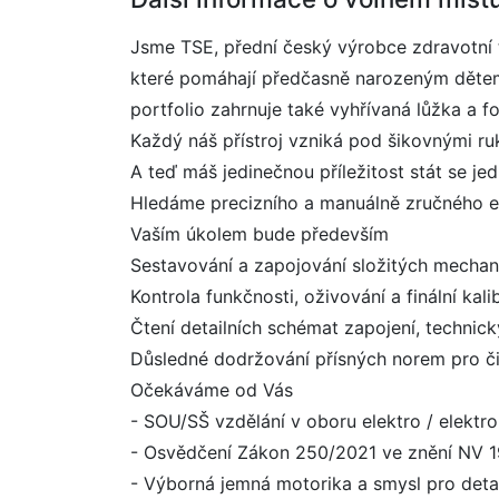
Jsme TSE, přední český výrobce zdravotní t
které pomáhají předčasně narozeným dětem 
portfolio zahrnuje také vyhřívaná lůžka a 
Každý náš přístroj vzniká pod šikovnými r
A teď máš jedinečnou příležitost stát se jed
Hledáme precizního a manuálně zručného ele
Vaším úkolem bude především
Sestavování a zapojování složitých mechani
Kontrola funkčnosti, oživování a finální kal
Čtení detailních schémat zapojení, technic
Důsledné dodržování přísných norem pro či
Očekáváme od Vás
- SOU/SŠ vzdělání v oboru elektro / elektr
- Osvědčení Zákon 250/2021 ve znění NV 19
- Výborná jemná motorika a smysl pro detail