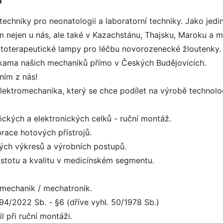
echniky pro neonatologii a laboratorní techniky. Jako jedi
nejen u nás, ale také v Kazachstánu, Thajsku, Maroku a 
fototerapeutické lampy pro léčbu novorozenecké žloutenky.
ukama našich mechaniků přímo v Českých Budějovicích.
ním z nás!
ktromechanika, který se chce podílet na výrobě technologi
ckých a elektronických celků - ruční montáž.
ibrace hotových přístrojů.
kých výkresů a výrobních postupů.
stotu a kvalitu v medicínském segmentu.
omechanik / mechatronik.
4/2022 Sb. - §6 (dříve vyhl. 50/1978 Sb.)
 při ruční montáži.