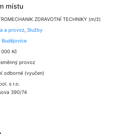
m místu
TROMECHANIK ZDRAVOTNÍ TECHNIKY (m/ž)
a a provoz
,
Služby
 Budějovice
 000 Kč
směnný provoz
ní odborné (vyučen)
ol. s r.o.
ova 390/74
u