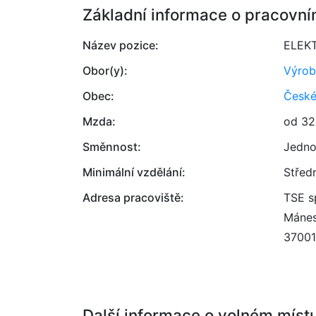
Základní informace o pracovní
Název pozice:
ELEK
Obor(y):
Výrob
Obec:
České
Mzda:
od 32
Směnnost:
Jedno
Minimální vzdělání:
Střed
Adresa pracoviště:
TSE sp
Mánes
37001
Další informace o volném míst