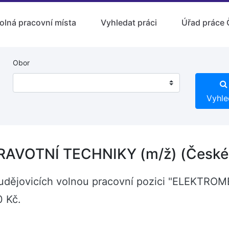
olná pracovní místa
Vyhledat práci
Úřad práce 
Obor
Vyhle
VOTNÍ TECHNIKY (m/ž) (České 
ch Budějovicích volnou pracovní pozici "ELEK
0 Kč.