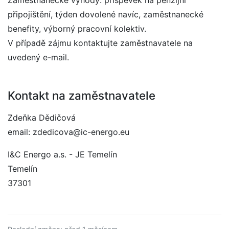
Zaměstnanecké výhody: příspěvek na penzijní
připojištění, týden dovolené navíc, zaměstnanecké
benefity, výborný pracovní kolektiv.
V případě zájmu kontaktujte zaměstnavatele na
uvedený e-mail.
Kontakt na zaměstnavatele
Zdeňka Dědičová
email: zdedicova@ic-energo.eu
I&C Energo a.s. - JE Temelín
Temelín
37301