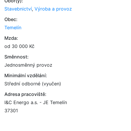
Obor(y):
Stavebnictví
,
Výroba a provoz
Obec:
Temelín
Mzda:
od 30 000 Kč
Směnnost:
Jednosměnný provoz
Minimální vzdělání:
Střední odborné (vyučen)
Adresa pracoviště:
I&C Energo a.s. - JE Temelín
37301