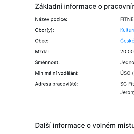
Základní informace o pracovní
Název pozice:
FITN
Obor(y):
Kultur
Obec:
České
Mzda:
20 00
Směnnost:
Jedno
Minimální vzdělání:
ÚSO (
Adresa pracoviště:
SC Fit
Jeron
Další informace o volném míst