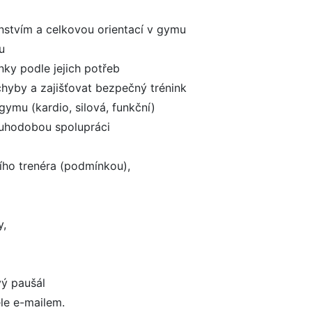
nstvím a celkovou orientací v gymu
u
nky podle jejich potřeb
chyby a zajišťovat bezpečný trénink
ymu (kardio, silová, funkční)
ouhodobou spolupráci
ního trenéra (podmínkou),
y,
vý paušál
le e-mailem.