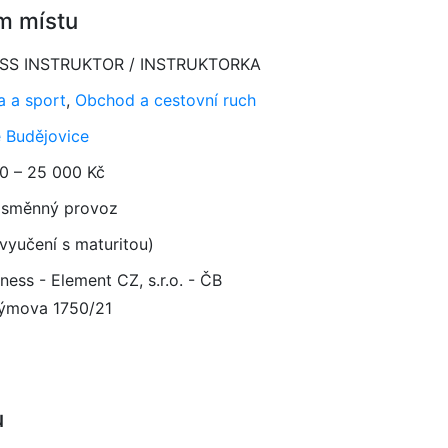
m místu
ESS INSTRUKTOR / INSTRUKTORKA
a a sport
,
Obchod a cestovní ruch
 Budějovice
0 – 25 000 Kč
směnný provoz
vyučení s maturitou)
ness - Element CZ, s.r.o. - ČB
ýmova 1750/21
u