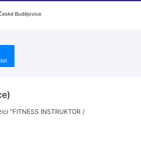
České Budějovice
dat
ce)
pozici "FITNESS INSTRUKTOR /