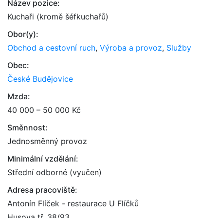
Název pozice:
Kuchaři (kromě šéfkuchařů)
Obor(y):
Obchod a cestovní ruch
,
Výroba a provoz
,
Služby
Obec:
České Budějovice
Mzda:
40 000 – 50 000 Kč
Směnnost:
Jednosměnný provoz
Minimální vzdělání:
Střední odborné (vyučen)
Adresa pracoviště:
Antonín Flíček - restaurace U Flíčků
Husova tř. 38/93