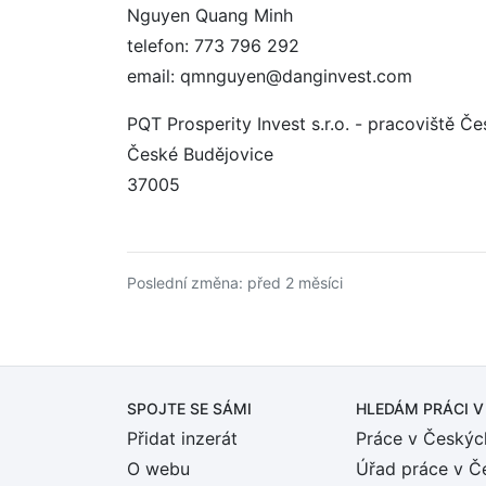
Nguyen Quang Minh
telefon: 773 796 292
email: qmnguyen@danginvest.com
PQT Prosperity Invest s.r.o. - pracoviště Č
České Budějovice
37005
Poslední změna: před 2 měsíci
SPOJTE SE SÁMI
HLEDÁM PRÁCI
V
Přidat inzerát
Práce v Českýc
O webu
Úřad práce v Č