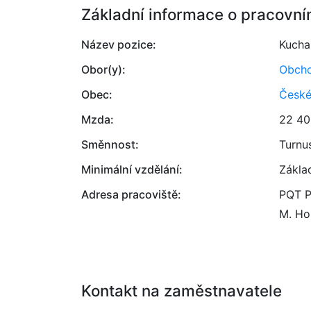
Základní informace o pracovní
Název pozice:
Kucha
Obor(y):
Obcho
Obec:
České
Mzda:
22 40
Směnnost:
Turnu
Minimální vzdělání:
Zákla
Adresa pracoviště:
PQT Pr
M. Ho
Kontakt na zaměstnavatele