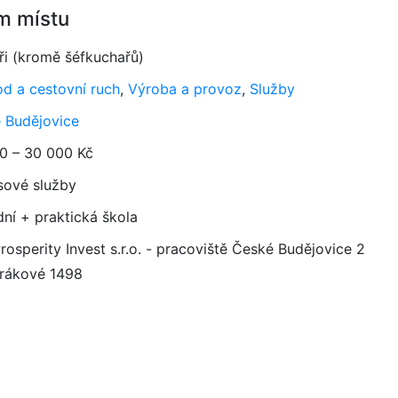
m místu
ři (kromě šéfkuchařů)
d a cestovní ruch
,
Výroba a provoz
,
Služby
 Budějovice
0 – 30 000 Kč
sové služby
dní + praktická škola
osperity Invest s.r.o. - pracoviště České Budějovice 2
rákové 1498