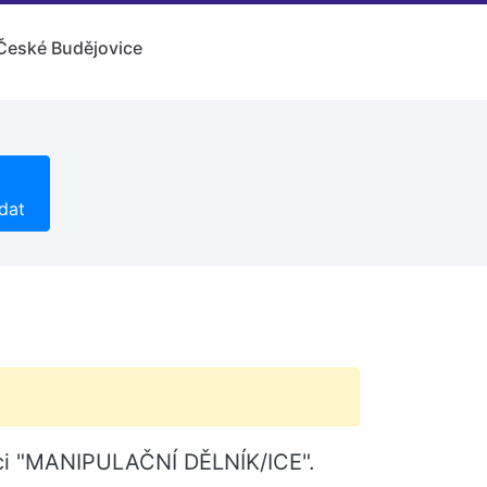
České Budějovice
dat
ici "MANIPULAČNÍ DĚLNÍK/ICE".