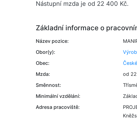
Nástupní mzda je od 22 400 Kč.
Základní informace o pracovní
Název pozice:
MANI
Obor(y):
Výrob
Obec:
České
Mzda:
od 22
Směnnost:
Třísm
Minimální vzdělání:
Zákla
Adresa pracoviště:
PROJE
Kněžs