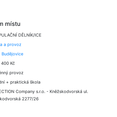
m místu
PULAČNÍ DĚLNÍK/ICE
a a provoz
 Budějovice
 400 Kč
ěnný provoz
dní + praktická škola
CTION Company s.r.o. - Kněžskodvorská ul.
kodvorská 2277/26