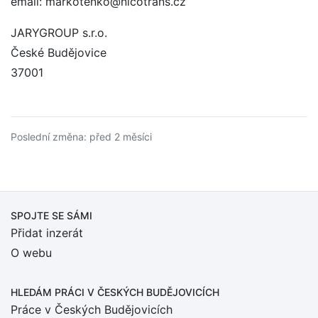
email: markotenko@nicotrans.cz
JARYGROUP s.r.o.
České Budějovice
37001
Poslední změna: před 2 měsíci
SPOJTE SE SÁMI
Přidat inzerát
O webu
HLEDÁM PRÁCI
V ČESKÝCH BUDĚJOVICÍCH
Práce v Českých Budějovicích