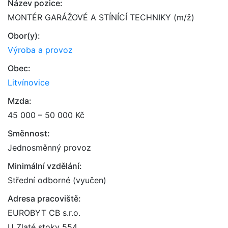
Název pozice:
MONTÉR GARÁŽOVÉ A STÍNÍCÍ TECHNIKY (m/ž)
Obor(y):
Výroba a provoz
Obec:
Litvínovice
Mzda:
45 000 – 50 000 Kč
Směnnost:
Jednosměnný provoz
Minimální vzdělání:
Střední odborné (vyučen)
Adresa pracoviště:
EUROBYT CB s.r.o.
U Zlaté stoky 554