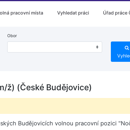
olná pracovní místa
Vyhledat práci
Úřad práce 
Obor
Vyhle
m/ž) (České Budějovice)
eských Budějovicích volnou pracovní pozici "No