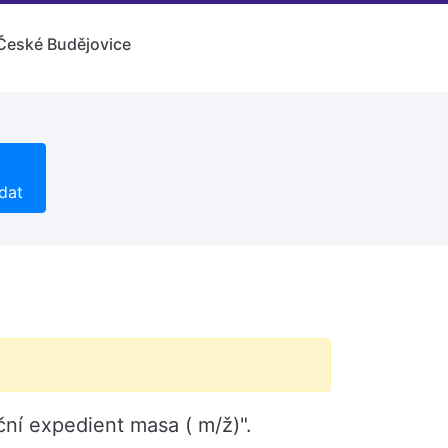
České Budějovice
dat
ční expedient masa ( m/ž)".