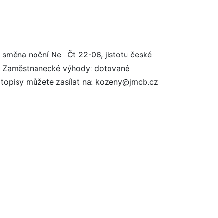
 směna noční Ne- Čt 22-06, jistotu české
v. Zaměstnanecké výhody: dotované
ivotopisy můžete zasílat na: kozeny@jmcb.cz