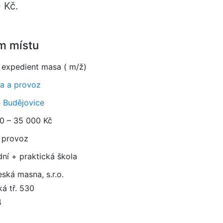
 Kč.
m místu
 expedient masa ( m/ž)
a a provoz
 Budějovice
0 – 35 000 Kč
 provoz
dní + praktická škola
ská masna, s.r.o.
á tř. 530
4