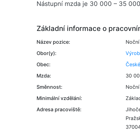
Nástupní mzda je 30 000 – 35 000
Základní informace o pracovní
Název pozice:
Noční
Obor(y):
Výrob
Obec:
České
Mzda:
30 00
Směnnost:
Noční
Minimální vzdělání:
Zákla
Adresa pracoviště:
Jihoče
Pražsk
3700