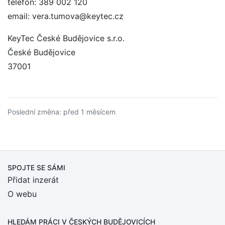
telefon: 389 002 120
email: vera.tumova@keytec.cz
KeyTec České Budějovice s.r.o.
České Budějovice
37001
Poslední změna: před 1 měsícem
SPOJTE SE SÁMI
Přidat inzerát
O webu
HLEDÁM PRÁCI
V ČESKÝCH BUDĚJOVICÍCH