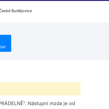
České Budějovice
dat
 PRÁDELNĚ". Nástupní mzda je od