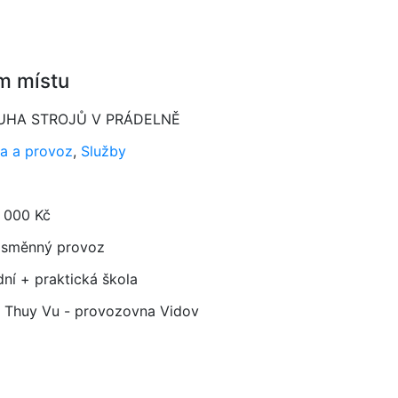
m místu
UHA STROJŮ V PRÁDELNĚ
a a provoz
,
Služby
 000 Kč
směnný provoz
dní + praktická škola
e Thuy Vu - provozovna Vidov