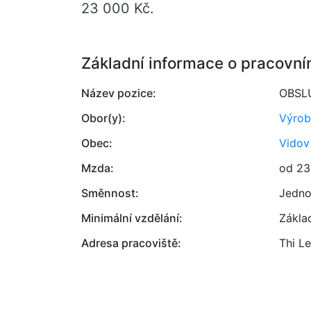
23 000 Kč.
Základní informace o pracovní
Název pozice:
OBSL
Obor(y):
Výrob
Obec:
Vidov
Mzda:
od 23
Směnnost:
Jedno
Minimální vzdělání:
Zákla
Adresa pracoviště:
Thi L