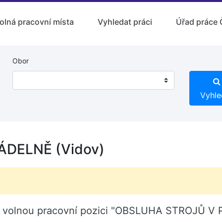
olná pracovní místa
Vyhledat práci
Úřad práce 
Obor
Vyhle
DELNĚ (Vidov)
ov volnou pracovní pozici "OBSLUHA STROJŮ V