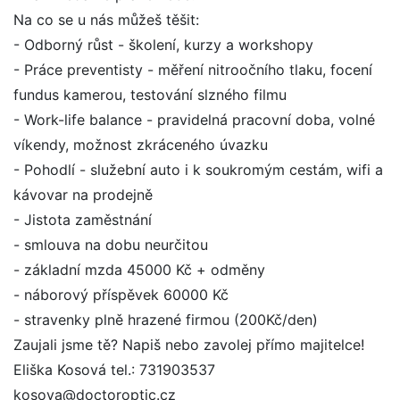
Na co se u nás můžeš těšit:
- Odborný růst - školení, kurzy a workshopy
- Práce preventisty - měření nitroočního tlaku, focení
fundus kamerou, testování slzného filmu
- Work-life balance - pravidelná pracovní doba, volné
víkendy, možnost zkráceného úvazku
- Pohodlí - služební auto i k soukromým cestám, wifi a
kávovar na prodejně
- Jistota zaměstnání
- smlouva na dobu neurčitou
- základní mzda 45000 Kč + odměny
- náborový příspěvek 60000 Kč
- stravenky plně hrazené firmou (200Kč/den)
Zaujali jsme tě? Napiš nebo zavolej přímo majitelce!
Eliška Kosová tel.: 731903537
kosova@doctoroptic.cz