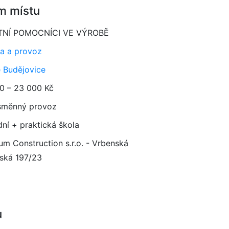
m místu
TNÍ POMOCNÍCI VE VÝROBĚ
a a provoz
 Budějovice
0 – 23 000 Kč
směnný provoz
dní + praktická škola
um Construction s.r.o. - Vrbenská
ská 197/23
u