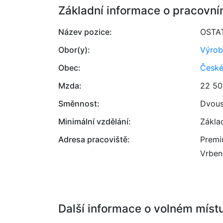
Základní informace o pracovní
Název pozice:
OSTA
Obor(y):
Výrob
Obec:
České
Mzda:
22 50
Směnnost:
Dvou
Minimální vzdělání:
Zákla
Adresa pracoviště:
Premi
Vrben
Další informace o volném míst