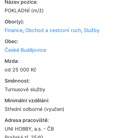
Název pozice:
POKLADNÍ (m/ž)
Obor(y):
Finance
,
Obchod a cestovní ruch
,
Služby
Obec:
České Budějovice
Mzda:
od 25 000 Kč
Směnnost:
Turnusové služby
Minimální vzdělání:
Střední odborné (vyučen)
Adresa pracoviště:
UNI HOBBY, a.s. - ČB
Pražská tř. 2540