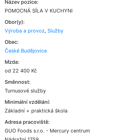
Název pozice:
POMOCNÁ SÍLA V KUCHYNI
Obor(y):
Výroba a provoz
,
Služby
Obec:
České Budějovice
Mzda:
od 22 400 Kč
Směnnost:
Turnusové služby
Minimální vzdělání:
Základní + praktická škola
Adresa pracoviště:
GUO Foods s.r.o. - Mercury centrum
Nádražní 1759