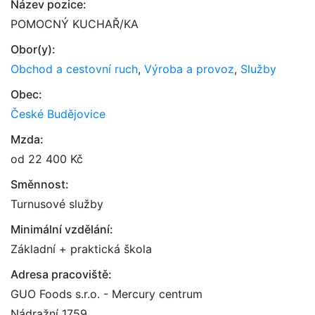
Název pozice:
POMOCNÝ KUCHAŘ/KA
Obor(y):
Obchod a cestovní ruch
,
Výroba a provoz
,
Služby
Obec:
České Budějovice
Mzda:
od 22 400 Kč
Směnnost:
Turnusové služby
Minimální vzdělání:
Základní + praktická škola
Adresa pracoviště:
GUO Foods s.r.o. - Mercury centrum
Nádražní 1759