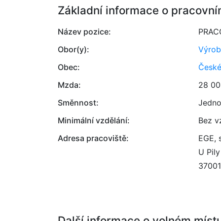
Základní informace o pracovní
Název pozice:
PRAC
Obor(y):
Výrob
Obec:
České
Mzda:
28 00
Směnnost:
Jedno
Minimální vzdělání:
Bez v
Adresa pracoviště:
EGE, s
U Pily
37001
Další informace o volném míst