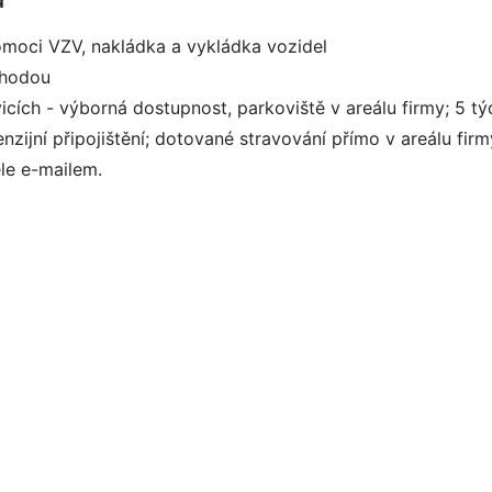
omoci VZV, nakládka a vykládka vozidel
ýhodou
ích - výborná dostupnost, parkoviště v areálu firmy; 5 tý
zijní připojištění; dotované stravování přímo v areálu firm
le e-mailem.