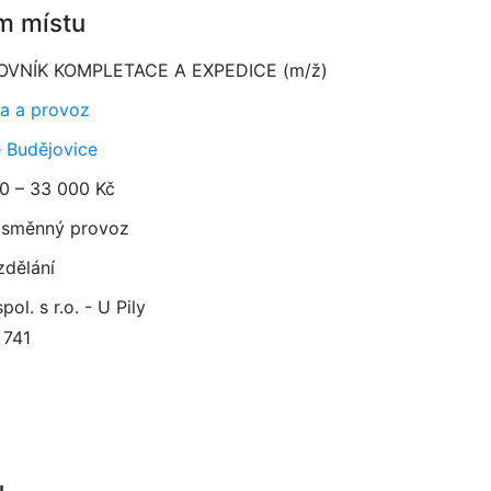
m místu
OVNÍK KOMPLETACE A EXPEDICE (m/ž)
a a provoz
 Budějovice
0 – 33 000 Kč
směnný provoz
zdělání
pol. s r.o. - U Pily
 741
u