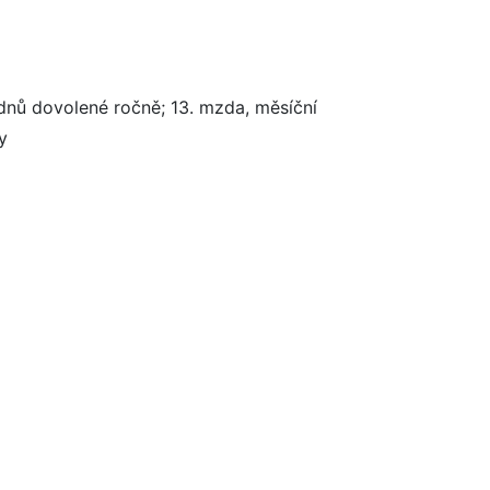
dnů dovolené ročně; 13. mzda, měsíční
y