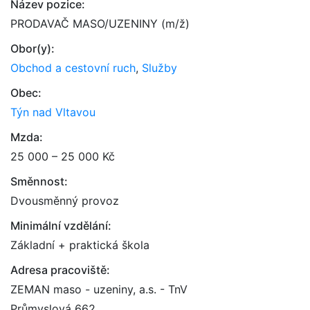
Název pozice:
PRODAVAČ MASO/UZENINY (m/ž)
Obor(y):
Obchod a cestovní ruch
,
Služby
Obec:
Týn nad Vltavou
Mzda:
25 000 – 25 000 Kč
Směnnost:
Dvousměnný provoz
Minimální vzdělání:
Základní + praktická škola
Adresa pracoviště:
ZEMAN maso - uzeniny, a.s. - TnV
Průmyslová 662