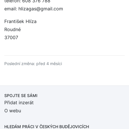
telefon: 608 376 788
email: hlizagas@gmail.com
František Hlíza
Roudné
37007
Poslední změna: před 4 měsíci
SPOJTE SE SÁMI
Přidat inzerát
O webu
HLEDÁM PRÁCI
V ČESKÝCH BUDĚJOVICÍCH