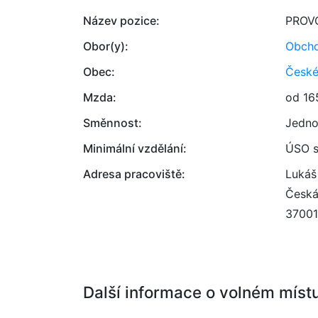
Název pozice:
PROV
Obor(y):
Obcho
Obec:
České
Mzda:
od 16
Směnnost:
Jedno
Minimální vzdělání:
ÚSO s
Adresa pracoviště:
Lukáš
Česká
37001
Další informace o volném míst