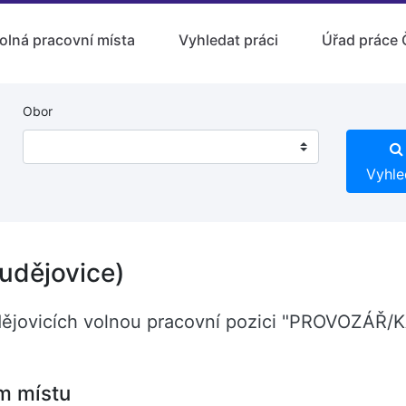
olná pracovní místa
Vyhledat práci
Úřad práce 
Obor
Vyhle
dějovice)
ějovicích volnou pracovní pozici "PROVOZÁŘ/KA
m místu