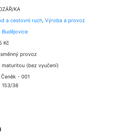
OZÁŘ/KA
d a cestovní ruch
,
Výroba a provoz
 Budějovice
5 Kč
směnný provoz
 maturitou (bez vyučení)
 Čeněk - 001
 153/38
u