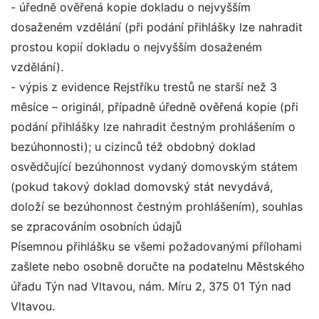
- úředně ověřená kopie dokladu o nejvyšším
dosaženém vzdělání (při podání přihlášky lze nahradit
prostou kopií dokladu o nejvyšším dosaženém
vzdělání).
- výpis z evidence Rejstříku trestů ne starší než 3
měsíce – originál, případně úředně ověřená kopie (při
podání přihlášky lze nahradit čestným prohlášením o
bezúhonnosti); u cizinců též obdobný doklad
osvědčující bezúhonnost vydaný domovským státem
(pokud takový doklad domovský stát nevydává,
doloží se bezúhonnost čestným prohlášením), souhlas
se zpracováním osobních údajů
Písemnou přihlášku se všemi požadovanými přílohami
zašlete nebo osobně doručte na podatelnu Městského
úřadu Týn nad Vltavou, nám. Míru 2, 375 01 Týn nad
Vltavou.