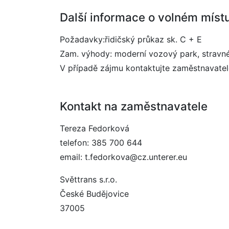
Další informace o volném míst
Požadavky:řidičský průkaz sk. C + E
Zam. výhody: moderní vozový park, stravn
V případě zájmu kontaktujte zaměstnavate
Kontakt na zaměstnavatele
Tereza Fedorková
telefon: 385 700 644
email: t.fedorkova@cz.unterer.eu
Světtrans s.r.o.
České Budějovice
37005