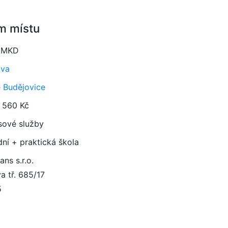
m místu
Č MKD
ava
 Budějovice
 560 Kč
sové služby
dní + praktická škola
ans s.r.o.
a tř. 685/17
5