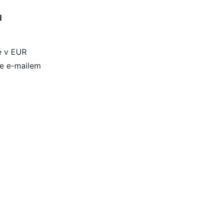
u
é v EUR
le e-mailem