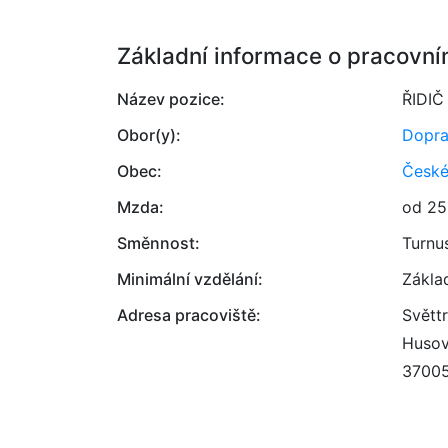
Základní informace o pracovní
Název pozice:
ŘIDI
Obor(y):
Dopr
Obec:
České
Mzda:
od 25
Směnnost:
Turnu
Minimální vzdělání:
Zákla
Adresa pracoviště:
Světtr
Husov
3700