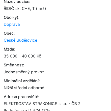
Název pozice:
ŘIDIČ sk. C+E, T (m/ž)
Obor(y):
Doprava
Obec:
České Budějovice
Mzda:
35 000 – 40 000 Kč
Směnnost:
Jednosměnný provoz
Minimální vzdělání:
Nižší střední odborné
Adresa pracoviště:
ELEKTROSTAV STRAKONICE s.r.o. - ČB 2
Rudolfovská tř. 574/170a