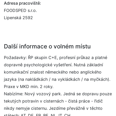
Adresa pracoviště:
FOODSPED s.r.o.
Lipenská 2592
Další informace o volném místu
Požadavky: ŘP skupin C+E, profesní průkaz a platné
dopravně psychologické vyšetření. Nutná základní
komunikační znalost německého nebo anglického
jazyka (na nakládkách / na vykládkách / na myčkách).
Praxe v MKD min. 2 roky.
Nabízíme: Nový vozový park. Jedná se dopravu pouze
tekutých potravin v cisternách - čistá práce - řidič
nikdy nemyje cisternu. Jezdíme převážně v těchto
státech: AT, DE, FR, BE, NL, IT, CH.