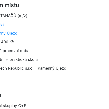
m místu
 TAHAČŮ (m/ž)
ava
ný Újezd
 400 Kč
á pracovní doba
dní + praktická škola
ech Republic s.r.o. - Kamenný Újezd
u
ní skupiny C+E