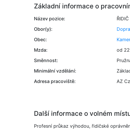
Základní informace o pracovní
Název pozice:
ŘIDIČ
Obor(y):
Dopr
Obec:
Kamen
Mzda:
od 22
Směnnost:
Pružn
Minimální vzdělání:
Zákla
Adresa pracoviště:
AZ Cz
Další informace o volném míst
Profesní průkaz výhodou, řidičské oprávně