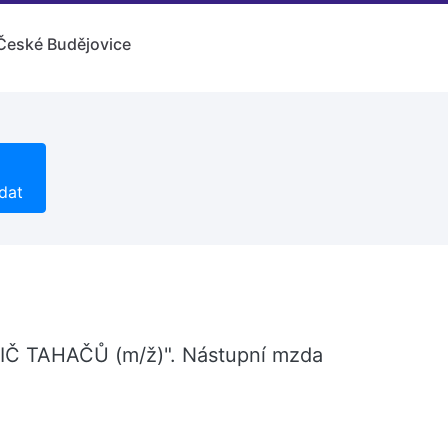
České Budějovice
dat
IDIČ TAHAČŮ (m/ž)". Nástupní mzda