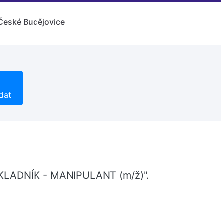
České Budějovice
dat
 "SKLADNÍK - MANIPULANT (m/ž)".