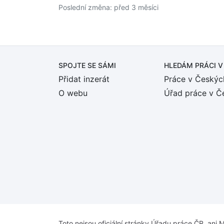
Poslední změna: před 3 měsíci
SPOJTE SE SÁMI
HLEDÁM PRÁCI
V
Přidat inzerát
Práce v Českýc
O webu
Úřad práce v Č
Toto nejsou oficiální stránky Úřadu práce ČR, ani M