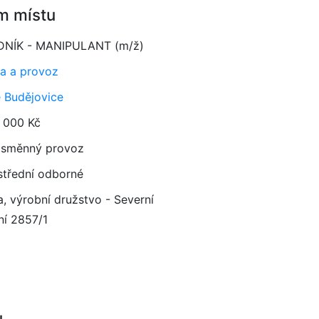
m místu
NÍK - MANIPULANT (m/ž)
a a provoz
 Budějovice
 000 Kč
směnný provoz
 střední odborné
a, výrobní družstvo - Severní
ní 2857/1
u