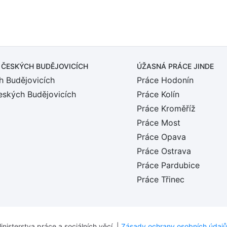
 ČESKÝCH BUDĚJOVICÍCH
ÚŽASNÁ PRÁCE JINDE
h Budějovicích
Práce Hodonín
eských Budějovicích
Práce Kolín
Práce Kroměříž
Práce Most
Práce Opava
Práce Ostrava
Práce Pardubice
Práce Třinec
inisterstva práce a sociálních věcí. |
Zásady ochrany osobních údajů