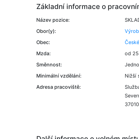
Základní informace o pracovní
Název pozice:
SKLAD
Obor(y):
Výrob
Obec:
České
Mzda:
od 25
Směnnost:
Jedno
Minimální vzdělání:
Nižší
Adresa pracoviště:
Služb
Sever
37010
Další informace o volném míst