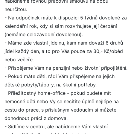
nabídneme rovnou pracovní smlouvu na dobu
neurčitou.
- Na odpočinek máte k dispozici 5 týdnů dovolené za
kalendářní rok, kdy si sám rozvrhujete její čerpání
(nemáme celozávodní dovolenou).
- Máme zde vlastní jídelnu, kam nám dováží 6 druhů
jídel každý den, a to pro Vás pouze za 30,- Kč/oběd
nebo večeře.
- Přispějeme Vám na penzijní nebo životní připojištění.
- Pokud máte děti, rádi Vám přispějeme na jejich
dětské pobyty/tábory, na školní potřeby.
- Příležitostný home-office - pokud budete mít
nemocné děti nebo Vy se necítíte úplně nejlépe na
cestu do práce, s příslušným vedoucím si můžete
dohodnout práci z domova.
- Sídlíme v centru, ale nabídneme Vám vlastní