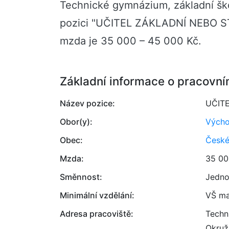
Technické gymnázium, základní ško
pozici "UČITEL ZÁKLADNÍ NEBO 
mzda je 35 000 – 45 000 Kč.
Základní informace o pracovní
Název pozice:
UČIT
Obor(y):
Výcho
Obec:
České
Mzda:
35 00
Směnnost:
Jedno
Minimální vzdělání:
VŠ ma
Adresa pracoviště:
Techn
Okruž