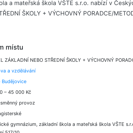
la a mateřská škola VŠTE s.r.o. nabízí v Český
STŘEDNÍ ŠKOLY + VÝCHOVNÝ PORADCE/METODIK
m místu
EL ZÁKLADNÍ NEBO STŘEDNÍ ŠKOLY + VÝCHOVNÝ PORAD
va a vzdělávání
 Budějovice
0 – 45 000 Kč
směnný provoz
gisterské
ické gymnázium, základní škola a mateřská škola VŠTE s.r.
ní 517/10