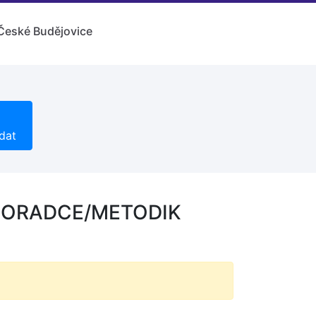
České Budějovice
dat
 PORADCE/METODIK