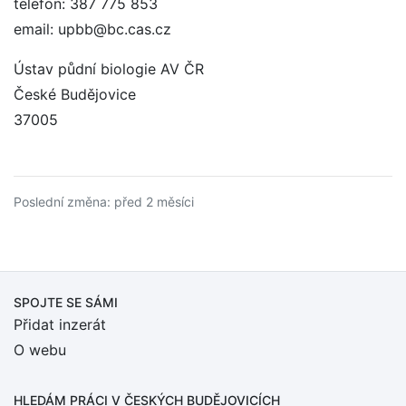
telefon: 387 775 853
email: upbb@bc.cas.cz
Ústav půdní biologie AV ČR
České Budějovice
37005
Poslední změna: před 2 měsíci
SPOJTE SE SÁMI
Přidat inzerát
O webu
HLEDÁM PRÁCI
V ČESKÝCH BUDĚJOVICÍCH