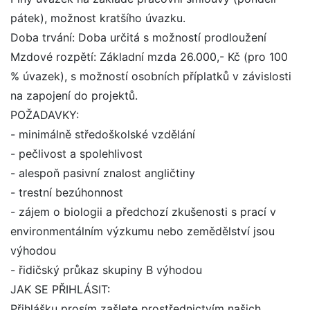
pátek), možnost kratšího úvazku.
Doba trvání: Doba určitá s možností prodloužení
Mzdové rozpětí: Základní mzda 26.000,- Kč (pro 100
% úvazek), s možností osobních příplatků v závislosti
na zapojení do projektů.
POŽADAVKY:
- minimálně středoškolské vzdělání
- pečlivost a spolehlivost
- alespoň pasivní znalost angličtiny
- trestní bezúhonnost
- zájem o biologii a předchozí zkušenosti s prací v
environmentálním výzkumu nebo zemědělství jsou
výhodou
- řidičský průkaz skupiny B výhodou
JAK SE PŘIHLÁSIT:
Přihlášku prosím zašlete prostřednictvím našich