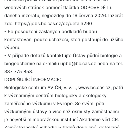
webových stránek pomocí tlačítka ODPOVĚDĚT u
daného inzerátu, nejpozději do 19.června 2026. Inzerát
zde: https://jobs.bc.cas.cz/cz/detail/290
- Po posouzení zaslaných podkladů budou
kontaktováni pouze uchazeči, kteří postoupí do užšího
výběru.
- V případě dotazů kontaktujte Ústav půdní biologie a
biogeochemie na e-mailu upbb@bc.cas.cz nebo na tel.
387 775 853.
DOPLŇUJÍCÍ INFORMACE:
Biologické centrum AV ČR, v. v. i., www.bc.cas.cz, patří
k významným centrům biologicky a ekologicky
zaměřeného výzkumu v Evropě. Se svými pěti
výzkumnými ústavy a více než osmi sty zaměstnanci
je největší mimopražskou institucí Akademie věd ČR.
Zaměstnanecké výhody: 5 týdnů dovolené, dotované